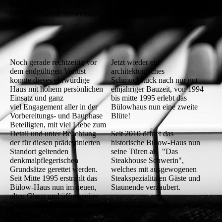
das sozialistische Stadtbild"
der Bezirksstadt Schwerin.
Noch gerade rechtzeitig vor
Jetzt wieder ein
dem endgültigen Verlust
architektonisches
konnte dieses ehrwürdige
Schmuckstück nach nur gut
Haus mit hohem persönlichen
einjähriger Bauzeit, von 1994
Einsatz und ganz
bis mitte 1995 erlebt das
viel Engagement aller in der
Bülowhaus nun eine zweite
Vorbereitungs- und Bauphase
Blüte!
Beteiligten, mit viel Liebe zum
Detail und unter Beachtung
Seit 2010 öffnet das
der für diesen prädestinierten
historische Bülow-Haus nun
Standort geltenden
seine Türen als "Das
denkmalpflegerischen
Steakhouse Schwerin",
Grundsätze gerettet werden.
welches mit ausgewogenen
Seit Mitte 1995 erstrahlt das
Steakspezialitäten Gäste und
Bülow-Haus nun im neuen,
Staunende verzaubert.
alten Glanz und öffnet seine
Türen wieder für Gäste aus
aller Welt, zwar nicht mehr