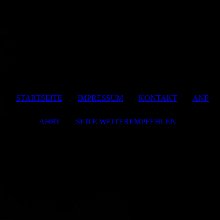
STARTSEITE
|
IMPRESSUM
|
KONTAKT
|
ANF
AHRT
|
SEITE WEITEREMPFEHLEN
Letzte Änderung: 02.04.2024 © JKM Hotel und Gastronomie
UG 2024