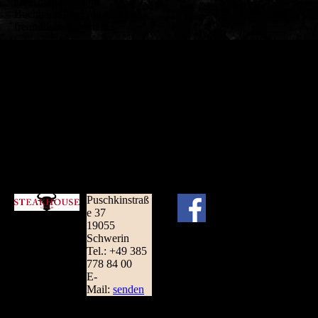
als Antiquariat und
Buchhandlung, sondern als
freundliche Gaststätte.
Puschkinstraß
e 37
19055
Schwerin
Tel.: +49 385
778 84 00
E-
Mail:
senden