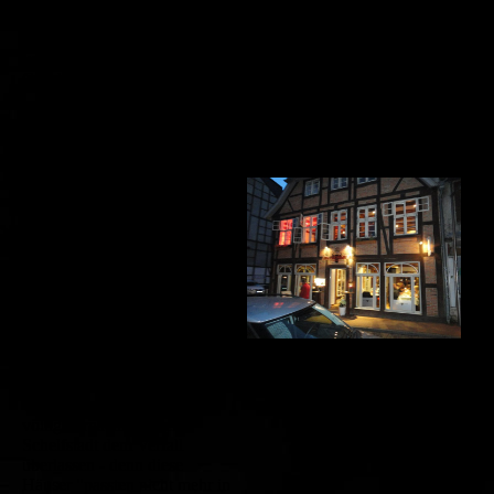
wurde von der Stasi verhaftet,
verhört und zu Gefängnis
verurteilt und später zur
Geschäftsaufgabe gezwungen.
Bereits in einem
städtebaulichen Wettbewerb
1968/69 zur "Umgestaltung
Schwerins" war dieses alte
bedeutende historische
Schelfstadt-Ensemble mit
gewaltigen Neubauten
überplant worden. Das Haus
stand ab Anfang der 80er
Jahre endgültig leer und war
dann wie veile von der Stadt
verwalteten Häuser in der
völlig vernachlässigten
Schelfstadt dem Verfall
überlassen - denn diese
Häuser "passten nicht mehr in