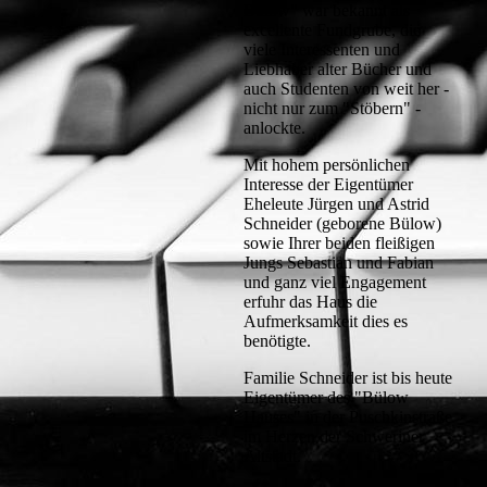
Bülow" war bekannt als
excellente Fundgrube, die
viele Interessenten und
Liebhaber alter Bücher und
auch Studenten von weit her -
nicht nur zum "Stöbern" -
anlockte.
Mit hohem persönlichen
Interesse der Eigentümer
Eheleute Jürgen und Astrid
Schneider (geborene Bülow)
sowie Ihrer beiden fleißigen
Jungs Sebastian und Fabian
und ganz viel Engagement
erfuhr das Haus die
Aufmerksamkeit dies es
benötigte.
Familie Schneider ist bis heute
Eigentümer des "Bülow
Hauses" in der Puschkinstraße
im Herzen der Schweriner
Altstadt.