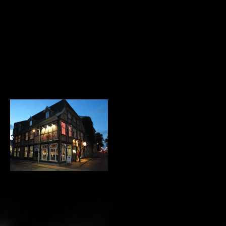
und zu optimieren.
Das Bülow -Haus
Ablehnen
Alle akzeptieren
Schwerin-
Speichern
Ein Wahrzeichen der Schweriner
Schelfstadt
Das Bülow Haus hat seinen
Namen von Wilhelm Bülow
(1885-1925) erhalten. Dem in
den 20er und 30er Jahren des
vorigen Jahrhunderts weit
über die Grenzen Schwerins
bekannten Antiquar,
Buchhändler und Verlger. Er
führte hier eine bedeutende
Buchhandlung und
Verlagsanstalt. Der einmalige
Fundus seltener und kostbarer
Bücher und später
Musikaliensammlung "bei