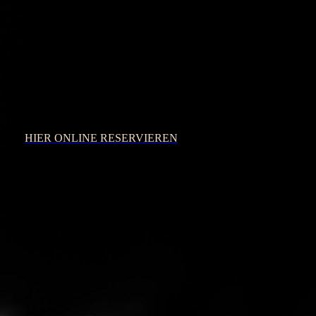
und zu optimieren.
Tischreservierung
Ablehnen
Alle akzeptieren
Speichern
Reservieren Sie Ihren Tisch schnell und bequem über unser
Online-Reservierungsformular. Gerne nennen Sie uns auch
schon weitere Wünsche. Teilen Sie uns auch bitte immer Ihre
Telefonnummer mit, damit wir Sie bei kurzfristigen Anfragen
auch zurückrufen können und Ihre Anfrage bestätigen können.
HIER ONLINE RESERVIEREN