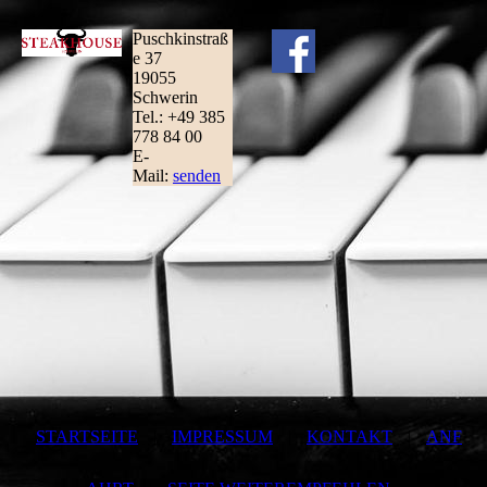
Puschkinstraß
e 37
19055
Schwerin
Tel.: +49 385
778 84 00
E-
Mail:
senden
STARTSEITE
|
IMPRESSUM
|
KONTAKT
|
ANF