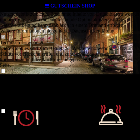
Cookie-Einstellungen
GUTSCHEIN SHOP
Diese Webseite verwendet Cookies, um Besuchern ein optimales
Nutzererlebnis zu bieten. Bestimmte Inhalte von Drittanbietern werden
nur angezeigt, wenn die entsprechende Option aktiviert ist. Die
Datenverarbeitung kann dann auch in einem Drittland erfolgen.
Weitere Informationen hierzu in der Datenschutzerklärung.
Technisch notwendige
Diese Cookies sind zum Betrieb der Webseite notwendig, z.B. zum
Schutz vor Hackerangriffen und zur Gewährleistung eines
konsistenten und der Nachfrage angepassten Erscheinungsbilds der
Seite.
Analytische
Diese Cookies werden verwendet, um das Nutzererlebnis weiter zu
optimieren. Hierunter fallen auch Statistiken, die dem
Webseitenbetreiber von Drittanbietern zur Verfügung gestellt werden,
sowie die Ausspielung von personalisierter Werbung durch die
Nachverfolgung der Nutzeraktivität über verschiedene Webseiten.
Gutscheine
Drittanbieter-Inhalte
Diese Webseite bietet möglicherweise Inhalte oder Funktionalitäten an,
die von Drittanbietern eigenverantwortlich zur Verfügung gestellt
werden. Diese Drittanbieter können eigene Cookies setzen, z.B. um
die Nutzeraktivität zu verfolgen oder ihre Angebote zu personalisieren