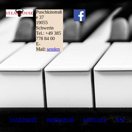
Puschkinstraß
e 37
19055
Schwerin
Tel.: +49 385
778 84 00
E-
Mail:
senden
STARTSEITE
|
IMPRESSUM
|
KONTAKT
|
ANF