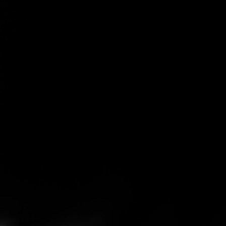
Reservierung
Spezialitäten
und zu optimieren.
Ablehnen
Alle akzeptieren
Speichern
Steakhouse Online Shop
KEINE Gutschein Bestellung mehr möglich
Gutscheine
Steaks für zu Hause bestellen
hausgemachtes Kräuteröl und Steakhouse-Dip