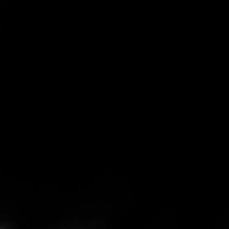
Reservierung
Spezialitäten
und zu optimieren.
Ablehnen
Alle akzeptieren
Speichern
Steakhouse Online Shop
KEINE Gutschein Bestellung mehr möglich
Gutscheine
Steaks für zu Hause bestellen
hausgemachtes Kräuteröl und Steakhouse-Dip