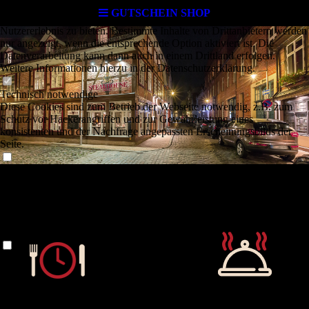
Cookie-Einstellungen
GUTSCHEIN SHOP
Diese Webseite verwendet Cookies, um Besuchern ein optimales
Nutzererlebnis zu bieten. Bestimmte Inhalte von Drittanbietern werden
nur angezeigt, wenn die entsprechende Option aktiviert ist. Die
Datenverarbeitung kann dann auch in einem Drittland erfolgen.
Weitere Informationen hierzu in der Datenschutzerklärung.
Technisch notwendige
Diese Cookies sind zum Betrieb der Webseite notwendig, z.B. zum
Schutz vor Hackerangriffen und zur Gewährleistung eines
konsistenten und der Nachfrage angepassten Erscheinungsbilds der
Seite.
Analytische
Diese Cookies werden verwendet, um das Nutzererlebnis weiter zu
optimieren. Hierunter fallen auch Statistiken, die dem
Webseitenbetreiber von Drittanbietern zur Verfügung gestellt werden,
sowie die Ausspielung von personalisierter Werbung durch die
Nachverfolgung der Nutzeraktivität über verschiedene Webseiten.
Gutscheine
Drittanbieter-Inhalte
Diese Webseite bietet möglicherweise Inhalte oder Funktionalitäten an,
die von Drittanbietern eigenverantwortlich zur Verfügung gestellt
werden. Diese Drittanbieter können eigene Cookies setzen, z.B. um
die Nutzeraktivität zu verfolgen oder ihre Angebote zu personalisieren