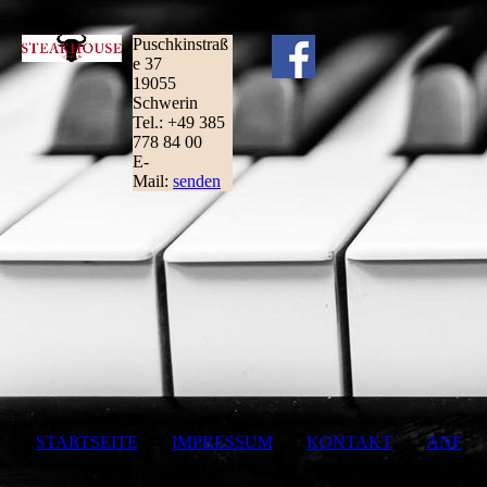
Puschkinstraß
e 37
19055
Schwerin
Tel.: +49 385
778 84 00
E-
Mail:
senden
STARTSEITE
|
IMPRESSUM
|
KONTAKT
|
ANF