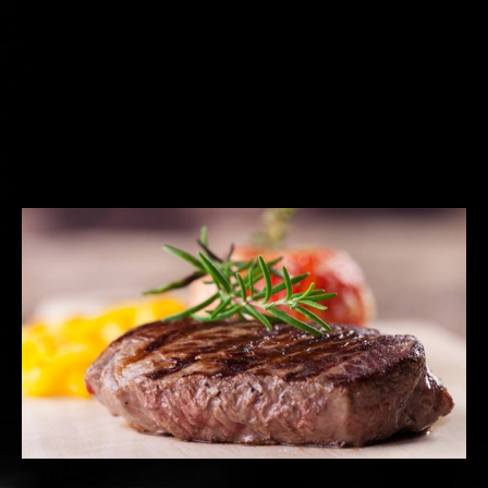
und zu optimieren.
Neu im Steakhouse
Ablehnen
Alle akzeptieren
Schwerin
Speichern
Original Steakhouse Steaks in
bester Qualität zum Grillen