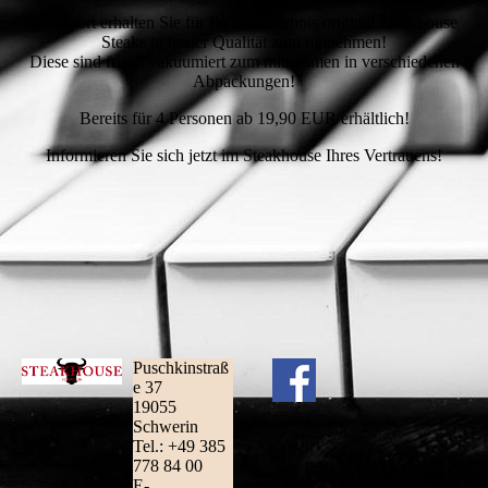
Ab sofort erhalten Sie für Ihr Grillerlebnis original Steakhouse
Steaks in bester Qualität zum mitnehmen!
Diese sind frisch vakuumiert zum mitnehmen in verschiedenen
Abpackungen!
Bereits für 4 Personen ab 19,90 EUR erhältlich!
Informieren Sie sich jetzt im Steakhouse Ihres Vertrauens!
Puschkinstraß
e 37
19055
Schwerin
Tel.: +49 385
778 84 00
E-