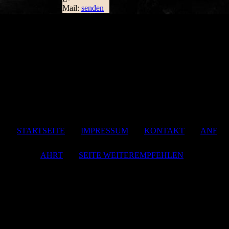
Mail:
senden
STARTSEITE
|
IMPRESSUM
|
KONTAKT
|
ANF
AHRT
|
SEITE WEITEREMPFEHLEN
Letzte Änderung: 02.04.2024 © JKM Hotel und Gastronomie
UG 2024